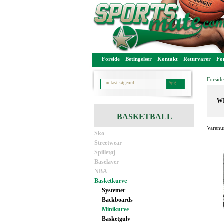
Forside
Betingelser
Kontakt
Returvarer
For
Forside
WI
BASKETBALL
Varenu
Sko
Streetwear
Spilletøj
Baselayer
NBA
Basketkurve
Systemer
Backboards
Minikurve
Basketgulv