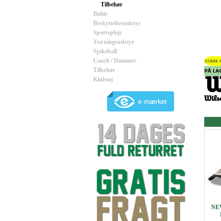
Tilbehør
Bolde
Beskyttelsesudstyr
Sportspleje
Træningsudstyr
Spikeball
Coach / Dommer
Tilbehør
Klubtøj
NE