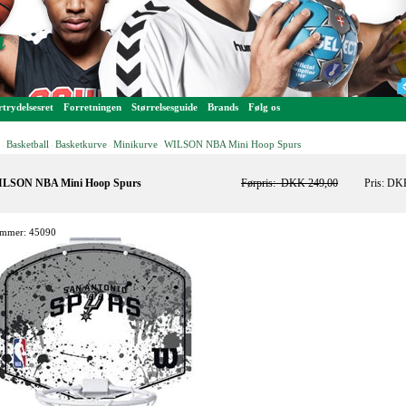
trydelsesret
Forretningen
Størrelsesguide
Brands
Følg os
Basketball
Basketkurve
Minikurve
WILSON NBA Mini Hoop Spurs
-
-
-
-
LSON NBA Mini Hoop Spurs
Førpris:
DKK 249,00
Pris: DK
mmer: 45090