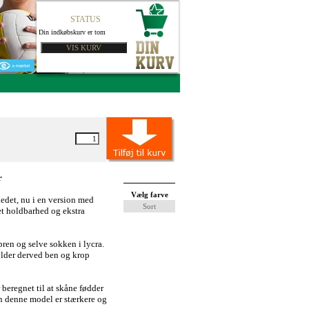
STATUS
Din indkøbskurv er tom
r
Vælg farve
edet, nu i en version med
Sort
et holdbarhed og ekstra
pren og selve sokken i lycra.
lder derved ben og krop
beregnet til at skåne fødder
n denne model er stærkere og