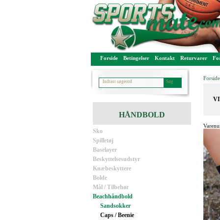
Forside
Betingelser
Kontakt
Returvarer
For
Forside
VI
HÅNDBOLD
Varenu
Sko
Spilletøj
Baselayer
Beskyttelsesudstyr
Knæbeskyttere
Bolde
Mål / Tilbehør
Beachhåndbold
Sandsokker
Caps / Beenie