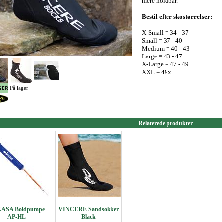
mere holdbar.
Bestil efter skostørrelser:
X-Small = 34 - 37
Small = 37 - 40
Medium = 40 - 43
Large = 43 - 47
X-Large = 47 - 49
XXL = 49x
På lager
Relaterede produkter
ASA Boldpumpe
VINCERE Sandsokker
AP-HL
Black