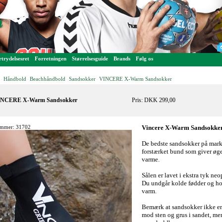
trydelsesret
Forretningen
Størrelsesguide
Brands
Følg os
Håndbold
Beachhåndbold
Sandsokker
VINCERE X-Warm Sandsokker
-
-
-
-
NCERE X-Warm Sandsokker
Pris: DKK 299,00
mmer: 31702
Vincere X-Warm Sandsokke
De bedste sandsokker på mark
forstærket bund som giver øg
varme.
Sålen er lavet i ekstra tyk neo
Du undgår kolde fødder og ho
varm.
Bemærk at sandsokker ikke er 
mod sten og grus i sandet, me