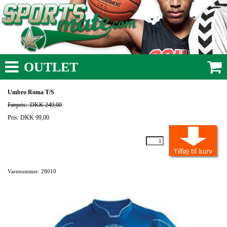
OUTLET
Umbro Roma T/S
Førpris:
DKK 249,00
Pris: DKK 99,00
Varenummer: 28010