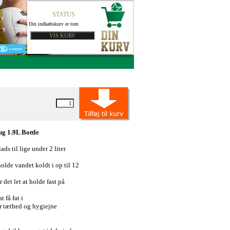
STATUS
Din indkøbskurv er tom
g 1.9L Bottle
s til lige under 2 liter
holde vandet koldt i op til 12
det let at holde fast på
 få fat i
or tæthed og hygiejne