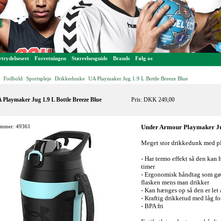
trydelsesret
Forretningen
Størrelsesguide
Brands
Følg os
Fodbold
Sportspleje
Drikkedunke
UA Playmaker Jug 1.9 L Bottle Breeze Blue
-
-
-
-
 Playmaker Jug 1.9 L Bottle Breeze Blue
Pris: DKK 249,00
mmer: 49361
Under Armour Playmaker Ju
Meget stor drikkedunk med plad
- Har termo effekt så den kan 
timer
- Ergonomisk håndtag som gør 
flasken mens man drikker
- Kan hænges op så den er let at
- Kraftig drikketud med låg f
- BPA fri