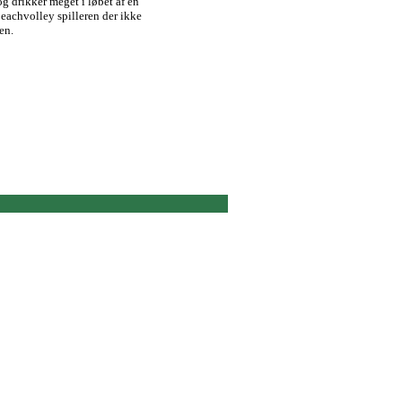
 og drikker meget i løbet af en
 beachvolley spilleren der ikke
en.