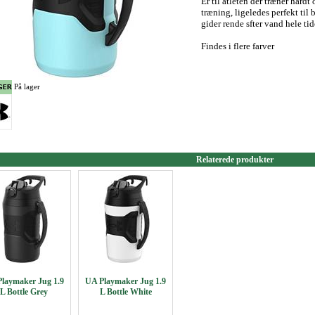
Er til atleten der træner hårdt
træning, ligeledes perfekt til
gider rende sfter vand hele tid
Findes i flere farver
På lager
Relaterede produkter
laymaker Jug 1.9
UA Playmaker Jug 1.9
L Bottle Grey
L Bottle White