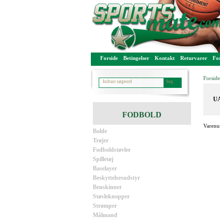
Forside
Betingelser
Kontakt
Returvarer
For
Forside
UA
FODBOLD
Varenu
Bolde
Trøjer
Fodboldstøvler
Spilletøj
Baselayer
Beskyttelsesudstyr
Benskinner
Støvleknopper
Strømper
Målmand