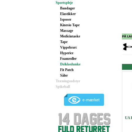
Sportspleje
Bandager
Elastikker
Isposer
Kinesio Tape
Massage
Medicintaske
Tape
Vippebræt
Hyperice
Foamroller
Drikkedunke
Fit Patch
Såler
Træningsudstyr
Spikeball
UA P