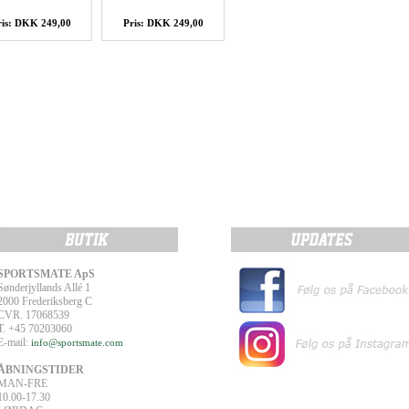
ris: DKK 249,00
Pris: DKK 249,00
SPORTSMATE ApS
Sønderjyllands Allé 1
2000 Frederiksberg C
CVR. 17068539
T. +45 70203060
E-mail:
info@sportsmate.com
ÅBNINGSTIDER
MAN-FRE
10.00-17.30