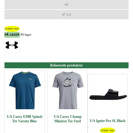
44
47 1/2
På lager
Relaterede produkter
UA Curry EMB Splash
UA Curry Champ
UA Ignite Pro SL Black
Tee Varsity Blue
Mindset Tee Steel