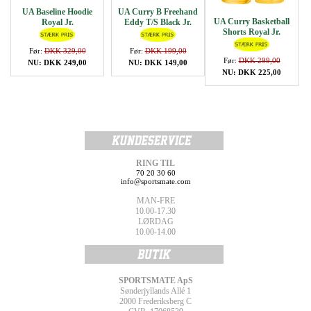
UA Baseline Hoodie
UA Curry B Freehand
UA Curry Basketball
Royal Jr.
Eddy T/S Black Jr.
Shorts Royal Jr.
Før:
DKK 329,00
Før:
DKK 199,00
Før:
DKK 299,00
NU: DKK 249,00
NU: DKK 149,00
NU: DKK 225,00
RING TIL
70 20 30 60
info@sportsmate.com
MAN-FRE
10.00-17.30
LØRDAG
10.00-14.00
SPORTSMATE ApS
Sønderjyllands Allé 1
2000 Frederiksberg C