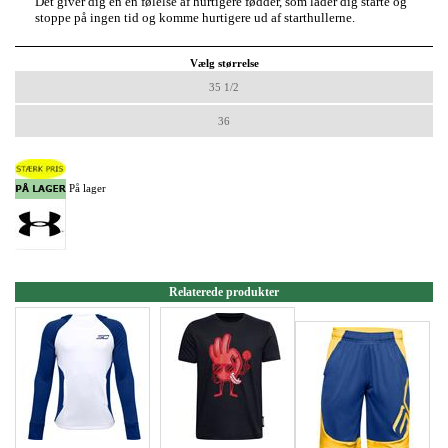
Det giver dig en en følelse af hurtigere fødder, som lader dig starte og
stoppe på ingen tid og komme hurtigere ud af starthullerne.
Vælg størrelse
35 1/2
36
På lager
Relaterede produkter