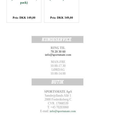
pack)
Pris: DKK 149,00
Pris: DKK 349,00
RING TIL
70 20 30 60
info@sportsmate.com
MAN-FRE
10.00-17.30
LØRDAG
10.00-14.00
SPORTSMATE ApS
Sønderjyllands Allé 1
2000 Frederiksberg C
CVR. 17068539
T. +45 70203060
E-mail:
info@sportsmate.com