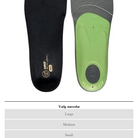
Vælg størrelse
Large
Medium
Small