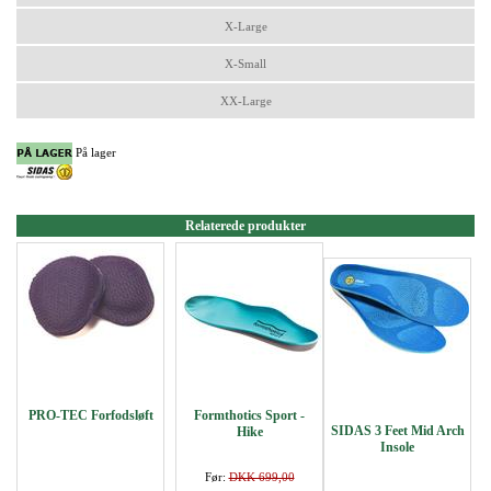
X-Large
X-Small
XX-Large
På lager
Relaterede produkter
PRO-TEC Forfodsløft
Formthotics Sport -
SIDAS 3 Feet Mid Arch
Hike
Insole
Før:
DKK 699,00