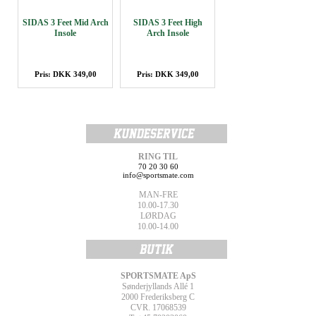
SIDAS 3 Feet Mid Arch
SIDAS 3 Feet High
Insole
Arch Insole
Pris: DKK 349,00
Pris: DKK 349,00
RING TIL
70 20 30 60
info@sportsmate.com
MAN-FRE
10.00-17.30
LØRDAG
10.00-14.00
SPORTSMATE ApS
Sønderjyllands Allé 1
2000 Frederiksberg C
CVR. 17068539