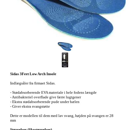
Sidas 3Feet Low Arch Insole
Indlægsåler fra firmaet Sidas.
- Stødabsorberende EVA materiale i hele fodens længde
- Antibakteriel overflade give færre lugtgener
- Ekstra stødabsorberende pude under hælen
- Giver ekstra svangstøtte
Dette er modellen til dem med lav svang, højden på svangen er 28
mm
Størrelser (Skostørrelser)