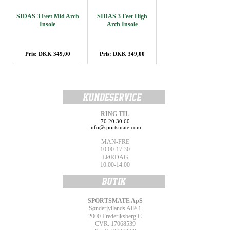
SIDAS 3 Feet Mid Arch
SIDAS 3 Feet High
Insole
Arch Insole
Pris: DKK 349,00
Pris: DKK 349,00
RING TIL
70 20 30 60
info@sportsmate.com
MAN-FRE
10.00-17.30
LØRDAG
10.00-14.00
SPORTSMATE ApS
Sønderjyllands Allé 1
2000 Frederiksberg C
CVR. 17068539