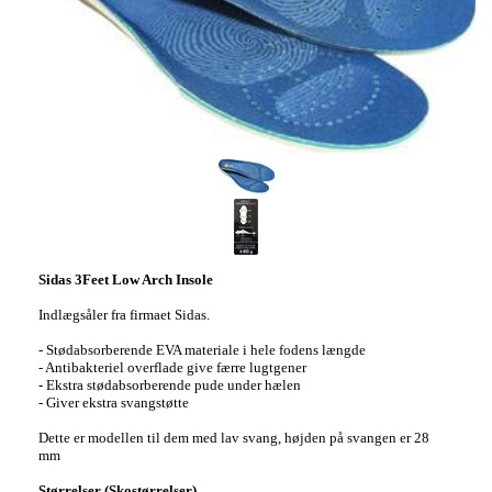
Sidas 3Feet Low Arch Insole
Indlægsåler fra firmaet Sidas.
- Stødabsorberende EVA materiale i hele fodens længde
- Antibakteriel overflade give færre lugtgener
- Ekstra stødabsorberende pude under hælen
- Giver ekstra svangstøtte
Dette er modellen til dem med lav svang, højden på svangen er 28
mm
Størrelser (Skostørrelser)