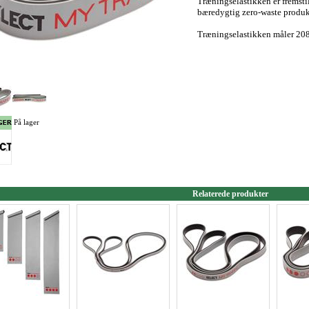
Træningselastikken er fremsti
bæredygtig zero-waste produ
Træningselastikken måler 20
På lager
Relaterede produkter