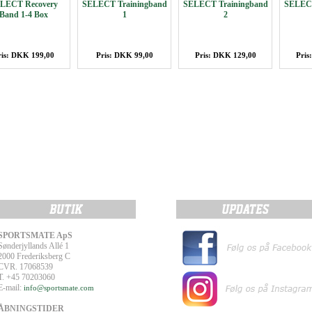
LECT Recovery
SELECT Trainingband
SELECT Trainingband
SELECT
Band 1-4 Box
1
2
ris: DKK 199,00
Pris: DKK 99,00
Pris: DKK 129,00
Pris
SPORTSMATE ApS
Sønderjyllands Allé 1
2000 Frederiksberg C
CVR. 17068539
T. +45 70203060
E-mail:
info@sportsmate.com
ÅBNINGSTIDER