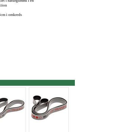
llet i naturgummi i en
ktion
8cm i omkreds