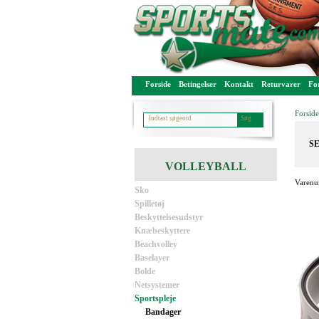
Forside
Betingelser
Kontakt
Returvarer
For
Forside
SE
VOLLEYBALL
Varenu
Sko
Spilletøj
Beskyttelsesudstyr
Knæbeskyttere
Beachvolley
Baselayer
Bolde
Netsystemer
Sportspleje
Bandager