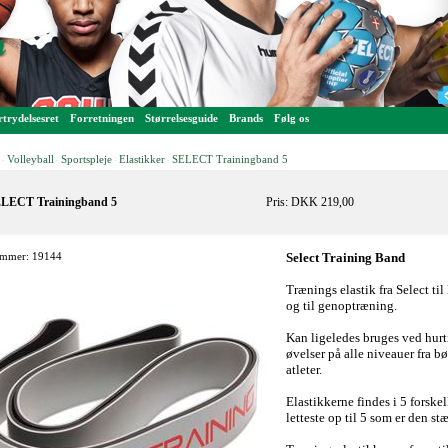
trydelsesret
Forretningen
Størrelsesguide
Brands
Følg os
Volleyball
Sportspleje
Elastikker
SELECT Trainingband 5
-
-
-
-
LECT Trainingband 5
Pris: DKK 219,00
mmer: 19144
Select Training Band
Trænings elastik fra Select til
og til genoptræning.
Kan ligeledes bruges ved hur
øvelser på alle niveauer fra bø
atleter.
Elastikkerne findes i 5 forske
letteste op til 5 som er den st