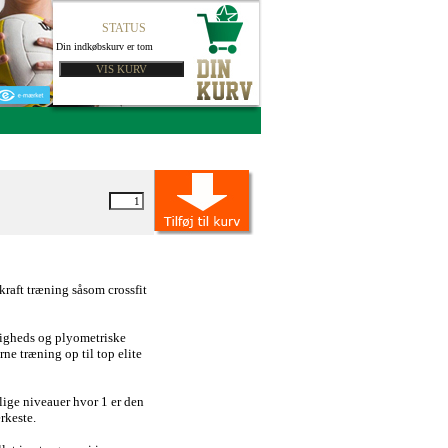
STATUS
Din indkøbskurv er tom
 kraft træning såsom crossfit
tigheds og plyometriske
rne træning op til top elite
llige niveauer hvor 1 er den
ærkeste.