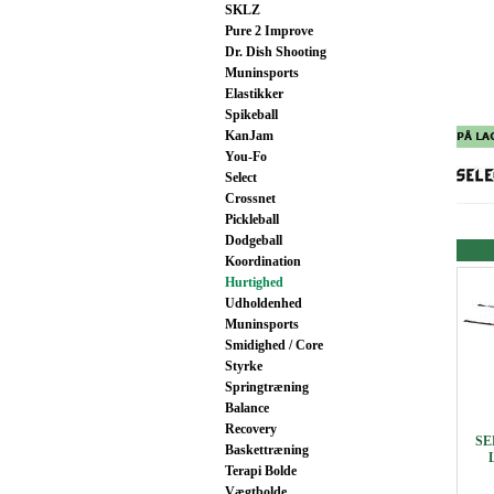
SKLZ
Pure 2 Improve
Dr. Dish Shooting
Muninsports
Elastikker
Spikeball
KanJam
You-Fo
Select
Crossnet
Pickleball
Dodgeball
Koordination
Hurtighed
Udholdenhed
Muninsports
Smidighed / Core
Styrke
Springtræning
Balance
Recovery
SE
Baskettræning
Terapi Bolde
Vægtbolde