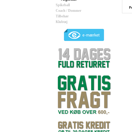
Spikeball
P
Coach / Dommer
Tilbehør
Klubtøj