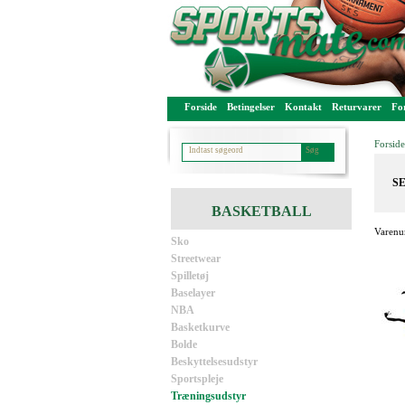
Forside
Betingelser
Kontakt
Returvarer
For
Forside
SE
BASKETBALL
Varenu
Sko
Streetwear
Spilletøj
Baselayer
NBA
Basketkurve
Bolde
Beskyttelsesudstyr
Sportspleje
Træningsudstyr