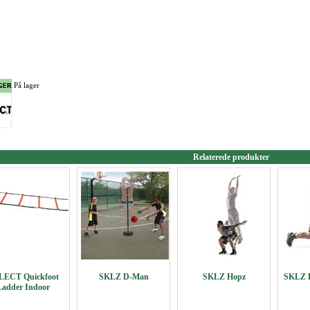
På lager
Relaterede produkter
LECT Quickfoot
SKLZ D-Man
SKLZ Hopz
SKLZ L
Ladder Indoor