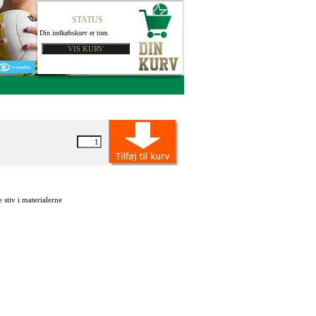
STATUS
Din indkøbskurv er tom
 stiv i materialerne