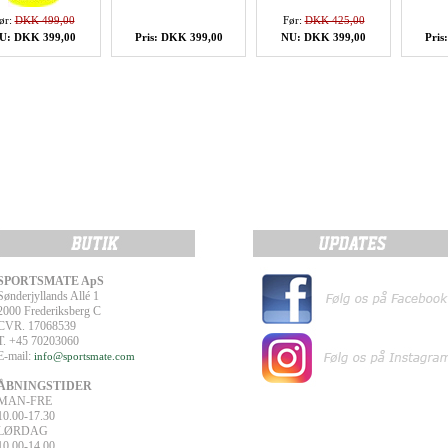
ør:
DKK 499,00
Før:
DKK 425,00
U: DKK 399,00
Pris: DKK 399,00
NU: DKK 399,00
Pris
SPORTSMATE ApS
Sønderjyllands Allé 1
2000 Frederiksberg C
CVR. 17068539
T. +45 70203060
E-mail:
info@sportsmate.com
ÅBNINGSTIDER
MAN-FRE
10.00-17.30
LØRDAG
10.00-14.00