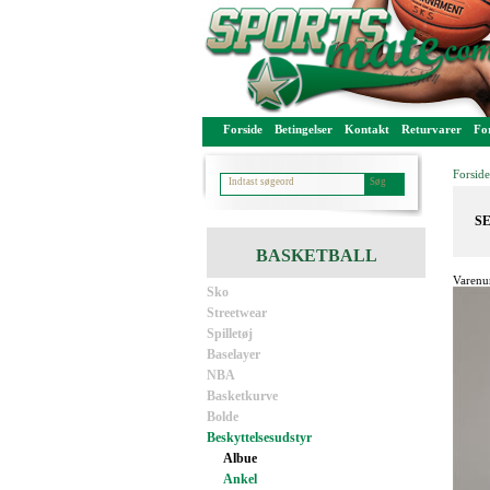
Forside
Betingelser
Kontakt
Returvarer
For
Forside
SE
BASKETBALL
Varenu
Sko
Streetwear
Spilletøj
Baselayer
NBA
Basketkurve
Bolde
Beskyttelsesudstyr
Albue
Ankel