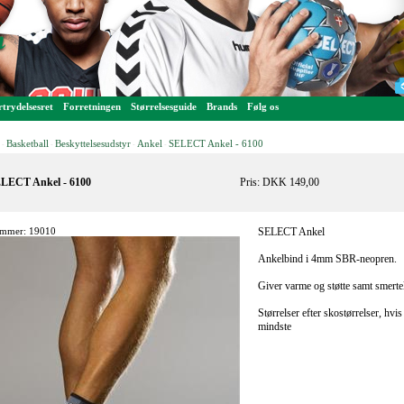
trydelsesret
Forretningen
Størrelsesguide
Brands
Følg os
Basketball
Beskyttelsesudstyr
Ankel
SELECT Ankel - 6100
-
-
-
-
LECT Ankel - 6100
Pris: DKK 149,00
mmer: 19010
SELECT Ankel
Ankelbind i 4mm SBR-neopren.
Giver varme og støtte samt smertel
Størrelser efter skostørrelser, hvi
mindste