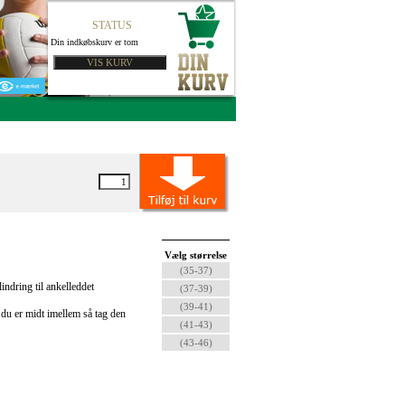
STATUS
Din indkøbskurv er tom
Vælg størrelse
(35-37)
indring til ankelleddet
(37-39)
(39-41)
s du er midt imellem så tag den
(41-43)
(43-46)