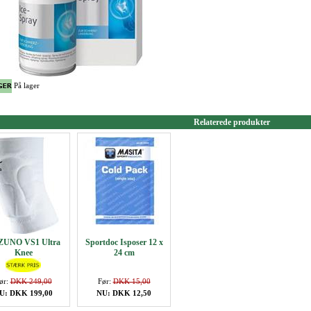
På lager
Relaterede produkter
ZUNO VS1 Ultra
Sportdoc Isposer 12 x
Knee
24 cm
ør:
DKK 249,00
Før:
DKK 15,00
U: DKK 199,00
NU: DKK 12,50