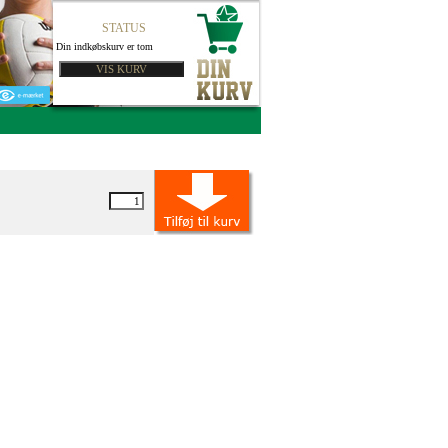
STATUS
Din indkøbskurv er tom