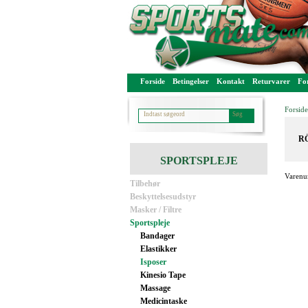
Forside
Betingelser
Kontakt
Returvarer
For
Forside
RÖ
SPORTSPLEJE
Varenu
Tilbehør
Beskyttelsesudstyr
Masker / Filtre
Sportspleje
Bandager
Elastikker
Isposer
Kinesio Tape
Massage
Medicintaske