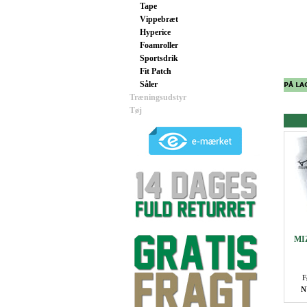
Tape
Vippebræt
Hyperice
Foamroller
Sportsdrik
Fit Patch
Såler
Træningsudstyr
Tøj
MI
F
N