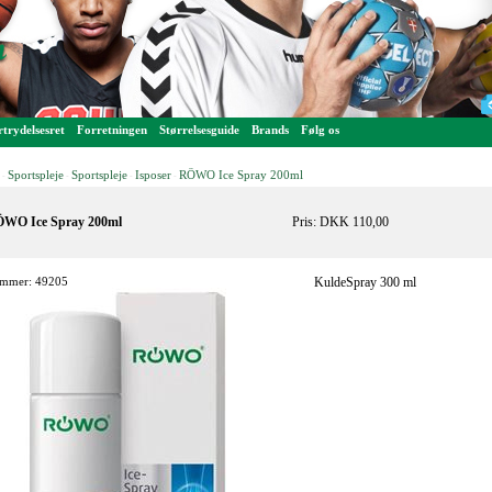
trydelsesret
Forretningen
Størrelsesguide
Brands
Følg os
Sportspleje
Sportspleje
Isposer
RÖWO Ice Spray 200ml
-
-
-
-
WO Ice Spray 200ml
Pris: DKK 110,00
mmer: 49205
KuldeSpray 300 ml