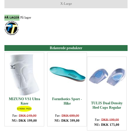
X-Large
På lager
Relaterede produkter
MIZUNO VS1 Ultra
Formthotics Sport -
TULIS Dual Density
Knee
Hike
Heel Cups Regular
Før:
DKK 249,00
Før:
DKK 699,00
Før:
DKK 199,00
NU: DKK 199,00
NU: DKK 599,00
NU: DKK 175,00