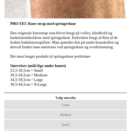
PRO-TEC Knee strap mod springerknæ
Den originale kneestrap som bliver brugt på volley, håndbold og
basketlandsholdene mod springerknæ. Endvidere brugt af flere af de
bedste badmintonspillere. Man spænder den på under knæskallen og
derved lindrer man smerterne ved springerknæ og overbelastning.
Det mest brugte produkt til springerknæ problemer
Størrelser (målt lige under knæet)
25,5-30,5cm = Small
30,5-34,5cm = Medium
34,5-39,5cm = Large
39,5-44,5cm = X-Large
Vælg størrelse
Large
Medium
Small