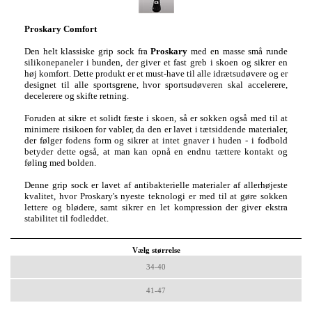
Proskary Comfort
Den helt klassiske grip sock fra
Proskary
med en masse små runde
silikonepaneler i bunden, der giver et fast greb i skoen og sikrer en
høj komfort. Dette produkt er et must-have til alle idrætsudøvere og er
designet til alle sportsgrene, hvor sportsudøveren skal accelerere,
decelerere og skifte retning.
Foruden at sikre et solidt fæste i skoen, så er sokken også med til at
minimere risikoen for vabler, da den er lavet i tætsiddende materialer,
der følger fodens form og sikrer at intet gnaver i huden - i fodbold
betyder dette også, at man kan opnå en endnu tættere kontakt og
føling med bolden.
Denne grip sock er lavet af antibakterielle materialer af allerhøjeste
kvalitet, hvor Proskary's nyeste teknologi er med til at gøre sokken
lettere og blødere, samt sikrer en let kompression der giver ekstra
stabilitet til fodleddet.
Vælg størrelse
34-40
41-47