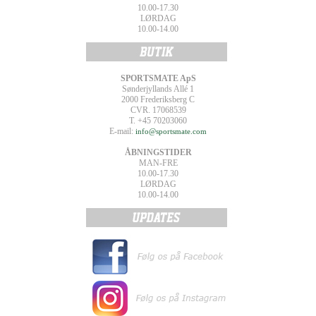
10.00-17.30
LØRDAG
10.00-14.00
SPORTSMATE ApS
Sønderjyllands Allé 1
2000 Frederiksberg C
CVR. 17068539
T. +45 70203060
E-mail:
info@sportsmate.com
ÅBNINGSTIDER
MAN-FRE
10.00-17.30
LØRDAG
10.00-14.00