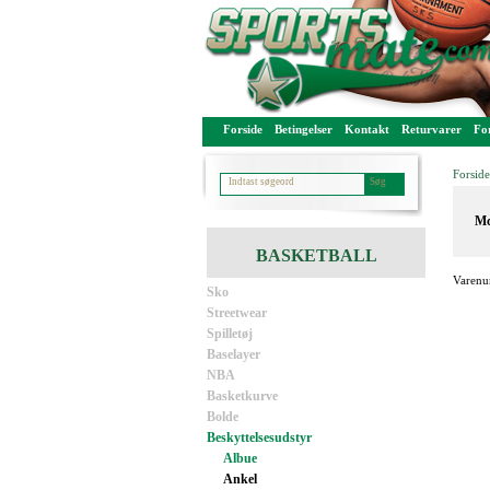
Forside
Betingelser
Kontakt
Returvarer
For
Forside
Mc
BASKETBALL
Varenu
Sko
Streetwear
Spilletøj
Baselayer
NBA
Basketkurve
Bolde
Beskyttelsesudstyr
Albue
Ankel