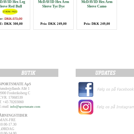
DAVID Hex Leg
McDAVID Hex Arm
McDAVID Hex Arm
leeve Red Bull
Sleeve Tye Dye
Sleeve Camo
ør:
DKK 375,00
U: DKK 300,00
Pris: DKK 249,00
Pris: DKK 249,00
SPORTSMATE ApS
Sønderjyllands Allé 1
2000 Frederiksberg C
CVR. 17068539
T. +45 70203060
E-mail:
info@sportsmate.com
ÅBNINGSTIDER
MAN-FRE
10.00-17.30
LØRDAG
10.00-14.00