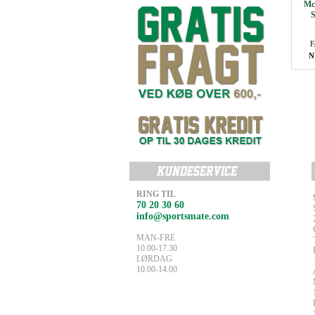
Mc
S
F
N
RING TIL
70 20 30 60
info@sportsmate.com
MAN-FRE
10.00-17.30
LØRDAG
10.00-14.00