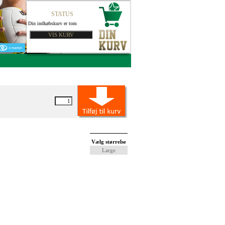
STATUS
Din indkøbskurv er tom
Vælg størrelse
Large