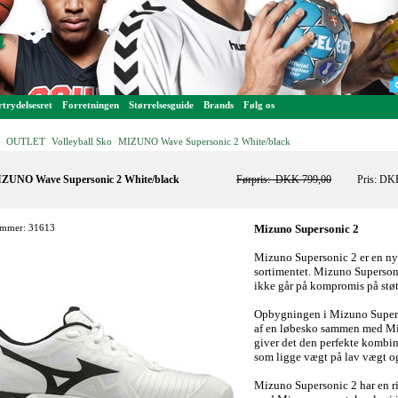
trydelsesret
Forretningen
Størrelsesguide
Brands
Følg os
OUTLET
Volleyball Sko
MIZUNO Wave Supersonic 2 White/black
-
-
-
ZUNO Wave Supersonic 2 White/black
Førpris:
DKK 799,00
Pris: DK
mmer: 31613
Mizuno Supersonic 2
Mizuno Supersonic 2 er en n
sortimentet. Mizuno Supersoni
ikke går på kompromis på stø
Opbygningen i Mizuno Supers
af en løbesko sammen med M
giver det den perfekte kombina
som ligge vægt på lav vægt o
Mizuno Supersonic 2 har en r