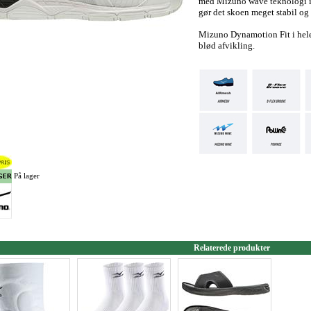
med Mizuno wave teknologi i
gør det skoen meget stabil og
Mizuno Dynamotion Fit i hele
blød afvikling.
På lager
Relaterede produkter