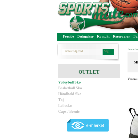
Forside
Betingelser
Kontakt
Returvarer
For
Forside
MI
OUTLET
Varenu
Volleyball Sko
Basketball Sko
Håndbold Sko
Tøj
Løbesko
Caps / Beenie