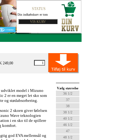
STATUS
Din indkøbskurv er tom
K 249,00
Vælg størrelse
y udviklet model i Mizuno
36 1/2
c 2 er en meget let sko som
37
tte og stødabsorbering.
38
onic 2 skoen giver følelsen
38 1/2
izuno Wave teknologien
40 1/2
tion i en sko til de spillere
46 1/2
g komfort.
47
igtig god EVA mellemsål og
48 1/2