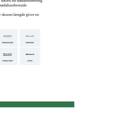
 hælen for stødabsorbering
 sødabsorberende.
 skoens længde giver en