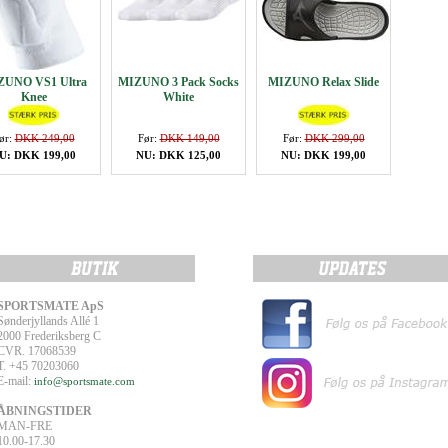
ZUNO VS1 Ultra
MIZUNO 3 Pack Socks
MIZUNO Relax Slide
Knee
White
ør:
DKK 249,00
Før:
DKK 149,00
Før:
DKK 299,00
U: DKK 199,00
NU: DKK 125,00
NU: DKK 199,00
SPORTSMATE ApS
Sønderjyllands Allé 1
2000 Frederiksberg C
CVR. 17068539
T. +45 70203060
E-mail:
info@sportsmate.com
ÅBNINGSTIDER
MAN-FRE
10.00-17.30