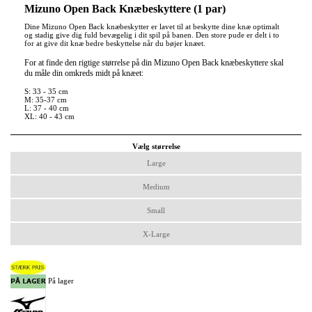
Mizuno Open Back Knæbeskyttere (1 par)
Dine Mizuno Open Back knæbeskytter er lavet til at beskytte dine knæ optimalt
og stadig give dig fuld bevægelig i dit spil på banen. Den store pude er delt i to
for at give dit knæ bedre beskyttelse når du bøjer knæet.
For at finde den rigtige størrelse på din Mizuno Open Back knæbeskyttere skal
du måle din omkreds midt på knæet:
S: 33 - 35 cm
M: 35-37 cm
L: 37 - 40 cm
XL: 40 - 43 cm
Vælg størrelse
Large
Medium
Small
X-Large
På lager