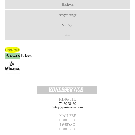
Blå/hvid
Navy/orange
Sort/gul
Sort
På lager
RING TIL
70 20 30 60
info@sportsmate.com
MAN-FRE
10.00-17.30
LØRDAG
10.00-14.00