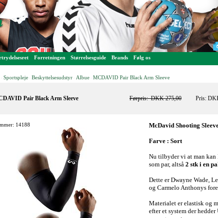
trydelsesret
Forretningen
Størrelsesguide
Brands
Følg os
Sportspleje
Beskyttelsesudstyr
Albue
MCDAVID Pair Black Arm Sleeve
-
-
-
-
DAVID Pair Black Arm Sleeve
Førpris:
DKK 275,00
Pris: DK
mmer: 14188
McDavid Shooting Sleev
Farve : Sort
Nu tilbyder vi at man ka
som par, altså
2 stk i en p
Dette er Dwayne Wade, Le
og Carmelo Anthonys for
Materialet er elastisk og 
efter et system der hedder