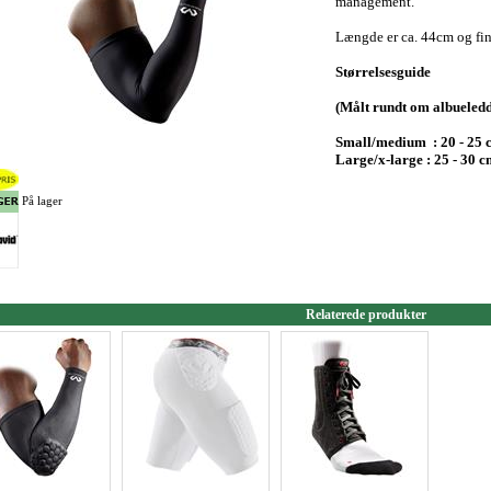
management.
Længde er ca. 44cm og find
Størrelsesguide
(Målt rundt om albueledd
Small/medium : 20 - 25 
Large/x-large : 25 - 30 
På lager
Relaterede produkter