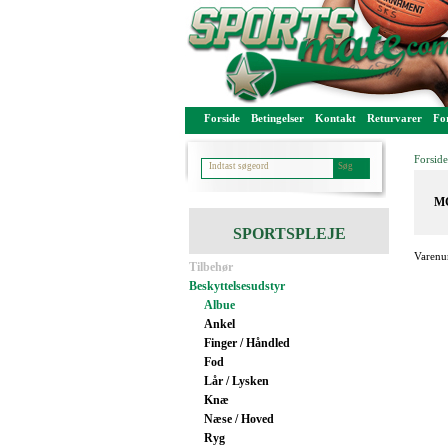
Forside
Betingelser
Kontakt
Returvarer
For
Forside
MC
SPORTSPLEJE
Varenu
Tilbehør
Beskyttelsesudstyr
Albue
Ankel
Finger / Håndled
Fod
Lår / Lysken
Knæ
Næse / Hoved
Ryg