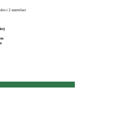
es i 2 størrelser
et)
cm
cm