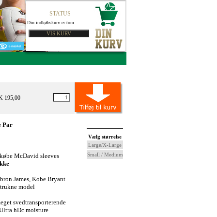
STATUS
Din indkøbskurv er tom
K 195,00
e Par
Vælg størrelse
Large/X-Large
Small / Medium
n købe McDavid sleeves
akke
bron James, Kobe Bryant
etrukne model
meget svedtransporterende
 Ultra hDc moisture