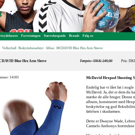
trydelsesret
Forretningen
Størrelsesguide
Brands
Følg os
Volleyball
Beskyttelsesudstyr
Albue
MCDAVID Blue Hex Arm Sleeve
-
-
-
-
DAVID Blue Hex Arm Sleeve
Førpris:
DKK 249,00
Pris: DK
mmer: 14183
McDavid Hexpad Shooting S
Endelig har vi fået fat i nogle
McDavid. Ja, det er dem du har
mærke de alle bruger. Denne m
albuen, konstrueret med Hexp
beskyttelse og god fleksibilit
følelsen i skudarmen.
Dette er Dwayne Wade, Lebro
Carmelo Anthonys foretrukne