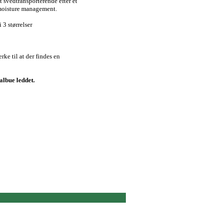
t svedtransporterende efter et
moisture management.
 3 størrelser
rke til at der findes en
albue leddet.