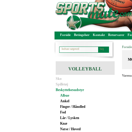
Forside
Betingelser
Kontakt
Returvarer
For
Forside
MC
VOLLEYBALL
Varenu
Sko
Spilletøj
Beskyttelsesudstyr
Albue
Ankel
Finger / Håndled
Fod
Lår / Lysken
Knæ
Næse / Hoved