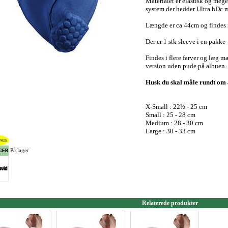
Materialet er elastisk og mege
system der hedder Ultra hDc 
Længde er ca 44cm og findes i
Der er 1 stk sleeve i en pakke
Findes i flere farver og læg mæ
version uden pude på albuen.
Husk du skal måle rundt om 
X-Small : 22½ - 25 cm
Small : 25 - 28 cm
Medium : 28 - 30 cm
Large : 30 - 33 cm
På lager
Relaterede produkter