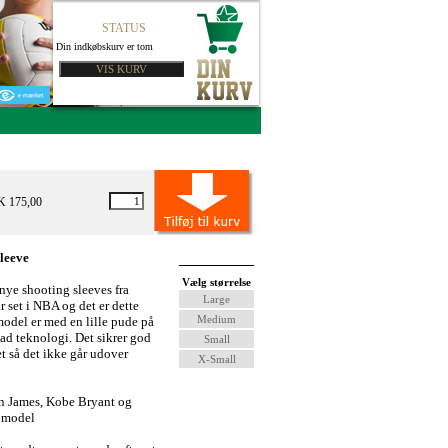
STATUS
Din indkøbskurv er tom
K 175,00
leeve
Vælg størrelse
 nye shooting sleeves fra
Large
 set i NBA og det er dette
Medium
odel er med en lille pude på
ad teknologi. Det sikrer god
Small
et så det ikke går udover
X-Small
n James, Kobe Bryant og
 model