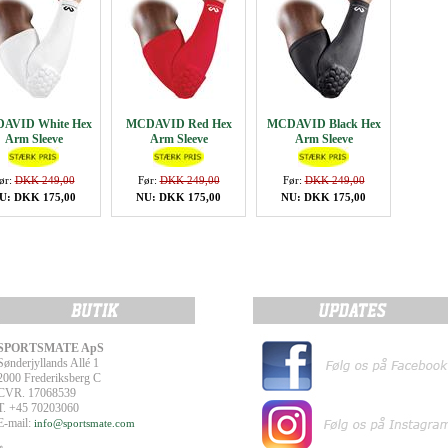
AVID White Hex
MCDAVID Red Hex
MCDAVID Black Hex
Arm Sleeve
Arm Sleeve
Arm Sleeve
ør:
DKK 249,00
Før:
DKK 249,00
Før:
DKK 249,00
U: DKK 175,00
NU: DKK 175,00
NU: DKK 175,00
SPORTSMATE ApS
Sønderjyllands Allé 1
2000 Frederiksberg C
CVR. 17068539
T. +45 70203060
E-mail:
info@sportsmate.com