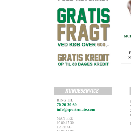
MCD
F
N
RING TIL
70 20 30 60
info@sportsmate.com
MAN-FRE
10.00-17.30
LØRDAG