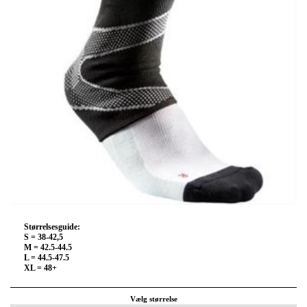
Størrelsesguide:
S = 38-42,5
M = 42.5-44.5
L = 44.5-47.5
XL = 48+
Vælg størrelse