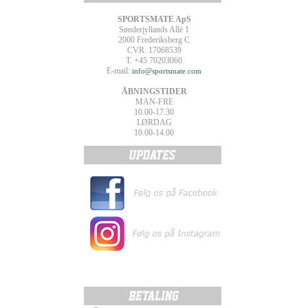
SPORTSMATE ApS
Sønderjyllands Allé 1
2000 Frederiksberg C
CVR. 17068539
T. +45 70203060
E-mail:
info@sportsmate.com
ÅBNINGSTIDER
MAN-FRE
10.00-17.30
LØRDAG
10.00-14.00