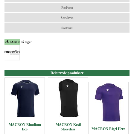
Rød/sort
Sort/hvid
Sort/rød
På lager
Relaterede produkter
MACRON Rhodium
MACRON Kesil
MACRON Rigel Hero
Eco
Sleeveless