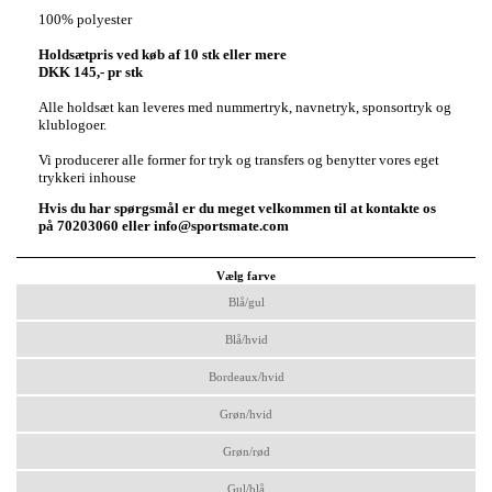
100% polyester
Holdsætpris ved køb af 10 stk eller mere
DKK 145,- pr stk
Alle holdsæt kan leveres med nummertryk, navnetryk, sponsortryk og
klublogoer.
Vi producerer alle former for tryk og transfers og benytter vores eget
trykkeri inhouse
Hvis du har spørgsmål er du meget velkommen til at kontakte os
på 70203060 eller info@sportsmate.com
Vælg farve
Blå/gul
Blå/hvid
Bordeaux/hvid
Grøn/hvid
Grøn/rød
Gul/blå