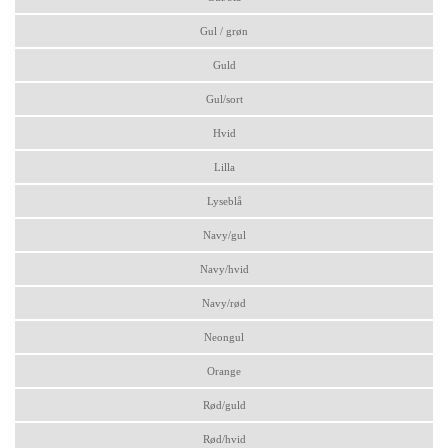
Gul / grøn
Guld
Gul/sort
Hvid
Lilla
Lyseblå
Navy/gul
Navy/hvid
Navy/rød
Neongul
Orange
Rød/guld
Rød/hvid