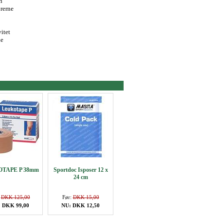
n
orerne
vitet
le
TAPE P 38mm
Sportdoc Isposer 12 x
24 cm
:
DKK 125,00
Før:
DKK 15,00
 DKK 99,00
NU: DKK 12,50