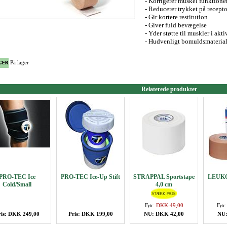
- Korrigerer muskel funktione
- Reducerer trykket på recept
- Gir kortere restitution
- Giver fuld bevægelse
- Yder støtte til muskler i akti
- Hudvenligt bomuldsmateria
På lager
Relaterede produkter
PRO-TEC Ice
PRO-TEC Ice-Up Stift
STRAPPAL Sportstape
LEUKO
Cold/Small
4,0 cm
Før:
DKK 49,00
Før
ris: DKK 249,00
Pris: DKK 199,00
NU: DKK 42,00
NU: