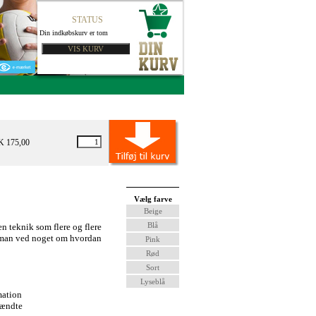
STATUS
Din indkøbskurv er tom
K 175,00
Vælg farve
Beige
Blå
n teknik som flere og flere
t man ved noget om hvordan
Pink
Rød
Sort
Lyseblå
mation
pændte