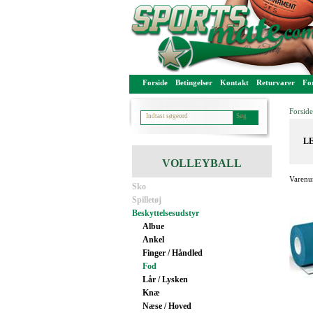
Forside
Betingelser
Kontakt
Returvarer
For
Forside
LE
VOLLEYBALL
Varenu
Sko
Spilletøj
Beskyttelsesudstyr
Albue
Ankel
Finger / Håndled
Fod
Lår / Lysken
Knæ
Næse / Hoved