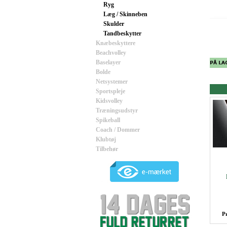
Ryg
Læg / Skinneben
Skulder
Tandbeskytter
Knæbeskyttere
Beachvolley
Baselayer
Bolde
Netsystemer
Sportspleje
Kidsvolley
Træningsudstyr
Spikeball
Coach / Dommer
Klubtøj
Tilbehør
P