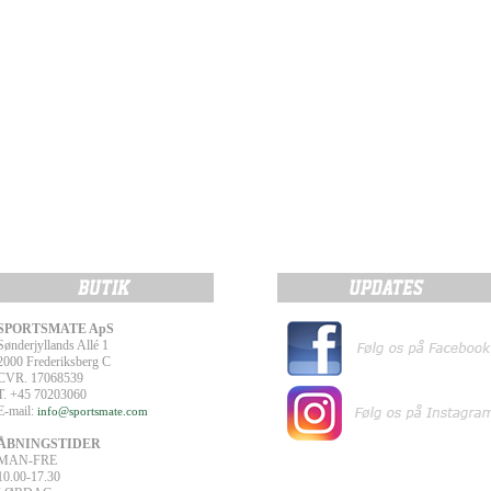
SPORTSMATE ApS
Sønderjyllands Allé 1
2000 Frederiksberg C
CVR. 17068539
T. +45 70203060
E-mail:
info@sportsmate.com
ÅBNINGSTIDER
MAN-FRE
10.00-17.30