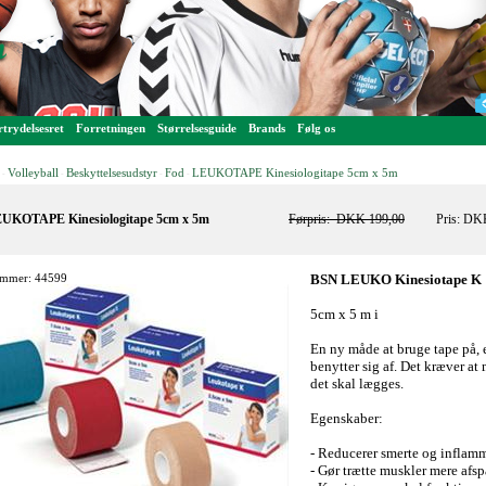
trydelsesret
Forretningen
Størrelsesguide
Brands
Følg os
Volleyball
Beskyttelsesudstyr
Fod
LEUKOTAPE Kinesiologitape 5cm x 5m
-
-
-
-
UKOTAPE Kinesiologitape 5cm x 5m
Førpris:
DKK 199,00
Pris: DK
mmer: 44599
BSN LEUKO Kinesiotape K
5cm x 5 m i
En ny måde at bruge tape på, e
benytter sig af. Det kræver a
det skal lægges.
Egenskaber:
- Reducerer smerte og inflam
- Gør trætte muskler mere afs