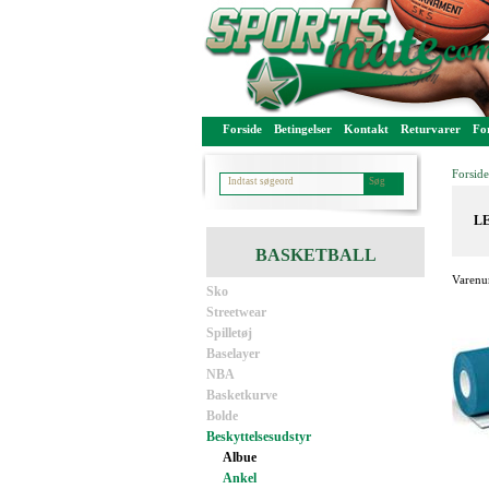
Forside
Betingelser
Kontakt
Returvarer
For
Forside
LE
BASKETBALL
Varenu
Sko
Streetwear
Spilletøj
Baselayer
NBA
Basketkurve
Bolde
Beskyttelsesudstyr
Albue
Ankel