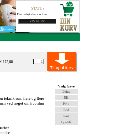
STATUS
Din indkøbskurv er tom
K 175,00
Vælg farve
Beige
Blå
n teknik som flere og flere
t man ved noget om hvordan
Pink
Rød
Sort
Lyseblå
mation
pændte