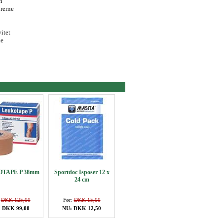
n
orerne
vitet
le
TAPE P 38mm
Sportdoc Isposer 12 x
24 cm
:
DKK 125,00
Før:
DKK 15,00
 DKK 99,00
NU: DKK 12,50