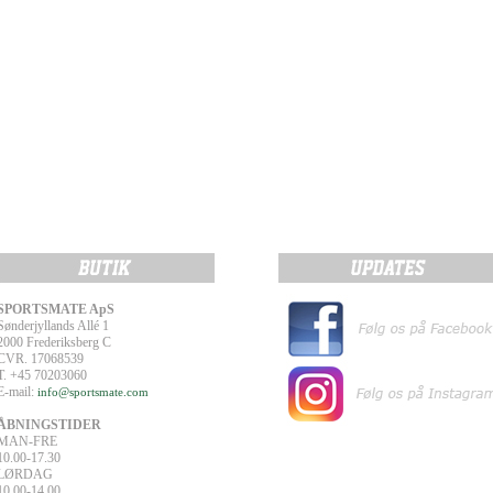
SPORTSMATE ApS
Sønderjyllands Allé 1
2000 Frederiksberg C
CVR. 17068539
T. +45 70203060
E-mail:
info@sportsmate.com
ÅBNINGSTIDER
MAN-FRE
10.00-17.30
LØRDAG
10.00-14.00