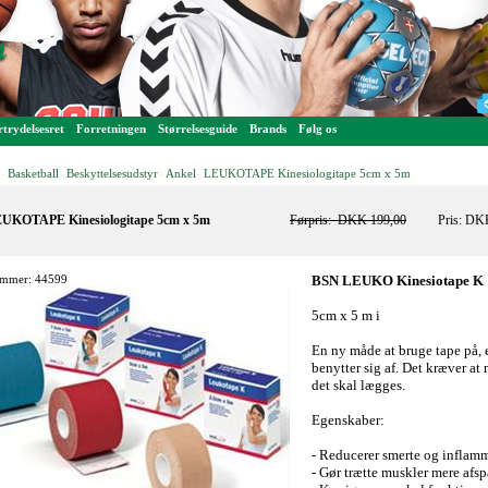
trydelsesret
Forretningen
Størrelsesguide
Brands
Følg os
Basketball
Beskyttelsesudstyr
Ankel
LEUKOTAPE Kinesiologitape 5cm x 5m
-
-
-
-
UKOTAPE Kinesiologitape 5cm x 5m
Førpris:
DKK 199,00
Pris: DK
mmer: 44599
BSN LEUKO Kinesiotape K
5cm x 5 m i
En ny måde at bruge tape på, e
benytter sig af. Det kræver a
det skal lægges.
Egenskaber:
- Reducerer smerte og inflam
- Gør trætte muskler mere afs