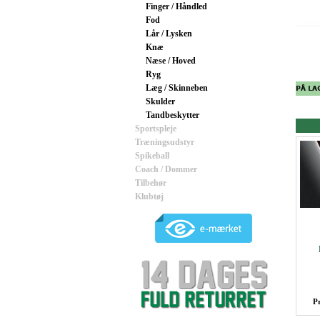
Finger / Håndled
Fod
Lår / Lysken
Knæ
Næse / Hoved
Ryg
Læg / Skinneben
Skulder
Tandbeskytter
Sportspleje
Træningsudstyr
Spikeball
Coach / Dommer
Tilbehør
Klubtøj
P