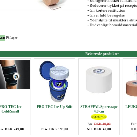
- Korrigerer muskel funktione
- Reducerer trykket på recept
- Gir kortere restitution
- Giver fuld bevægelse
- Yder støtte til muskler i akti
- Hudvenligt bomuldsmateria
På lager
Relaterede produkter
PRO-TEC Ice
PRO-TEC Ice-Up Stift
STRAPPAL Sportstape
LEUKO
Cold/Small
4,0 cm
Før:
DKK 49,00
Før
ris: DKK 249,00
Pris: DKK 199,00
NU: DKK 42,00
NU: