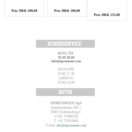
Pris: DKK 200,00
Pris: DKK 100,00
Pris: DKK 135,00
RING TIL
70 20 30 60
info@sportsmate.com
MAN-FRE
10.00-17.30
LØRDAG
10.00-14.00
SPORTSMATE ApS
Sønderjyllands Allé 1
2000 Frederiksberg C
CVR. 17068539
T. +45 70203060
E-mail:
info@sportsmate.com