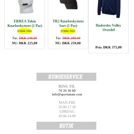
ERREA Tokio
TR2 Knæbeskyttere
Haderslev Volley
Knæbeskyttere (1 Par)
Sort (1 Par)
Overdel
Før:
DKK 249,00
Før:
DKK 299,00
NU: DKK 225,00
NU: DKK 259,00
Pris: DKK 375,00
RING TIL
70 20 30 60
info@sportsmate.com
MAN-FRE
10.00-17.30
LØRDAG
10.00-14.00