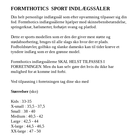
FORMTHOTICS SPORT INDLÆGSSÅLER
Din helt personlige indlægssål som efter opvarmning tilpasser sig din
fod. Formthotics indlægssålerne hjælper mod skinnebensbetændelse,
springerknæ, hælsmerter, forhøjet svang og platfod.
Dette er sports modellen som er den der giver mest støtte og
stødabsorbering, bruges til alle slags sko hvor der er plads.
Fodboldstøvler, golfsko og slanke damesko kan til tider kræve et
tyndere indlæg som er den grønne model.
Formthotics indlægssålerne SKAL HELST TILPASSES I
FORRETNINGEN. Men du kan selv gøre det hvis du ikke har
mulighed for at komme ind forbi.
Ved tilpasning i forretningen tag dine sko med
Størrelser
(sko)
Kids : 33-35
X-small : 35,5 - 37,5
Small : 38 - 40
Medium : 40,5 - 42
Large : 42,5 - 44
X-large : 44,5 - 46,5
XX-large : 47 - 50