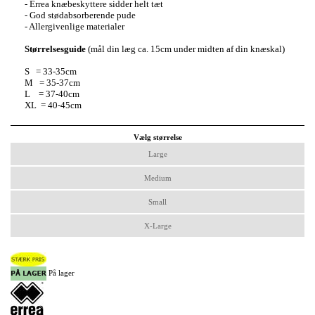
- Errea knæbeskyttere sidder helt tæt
- God stødabsorberende pude
- Allergivenlige materialer
Størrelsesguide
(mål din læg ca. 15cm under midten af din knæskal)
S = 33-35cm
M = 35-37cm
L = 37-40cm
XL = 40-45cm
Vælg størrelse
Large
Medium
Small
X-Large
På lager