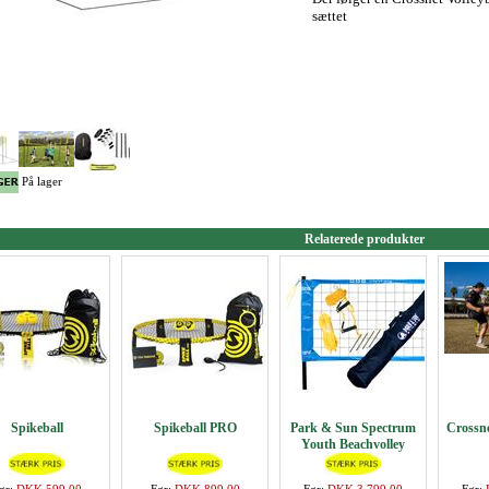
sættet
På lager
Relaterede produkter
Spikeball
Spikeball PRO
Park & Sun Spectrum
Crossn
Youth Beachvolley
System