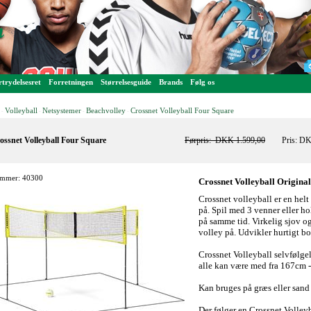
trydelsesret
Forretningen
Størrelsesguide
Brands
Følg os
Volleyball
Netsystemer
Beachvolley
Crossnet Volleyball Four Square
-
-
-
-
ossnet Volleyball Four Square
Førpris:
DKK 1.599,00
Pris: D
mmer: 40300
Crossnet Volleyball Original
Crossnet volleyball er en helt
på. Spil med 3 venner eller 
på samme tid. Virkelig sjov o
volley på. Udvikler hurtigt bo
Crossnet Volleyball selvfølgeli
alle kan være med fra 167cm 
Kan bruges på græs eller sand
Der følger en Crossnet Volley