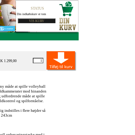
STATUS
Din indkøbskurv er tom
KK 1.299,00
 ny måde at spille volleyball
holdkammerater mod hinanden
g udfordrende måde at spille
ldkontrol og spilforståelse.
g indstilles i flere højder så
- 243cm
ball opbevaringstaske med i