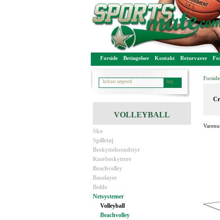
Forside
Betingelser
Kontakt
Returvarer
For
Forside
Cr
VOLLEYBALL
Varenu
Sko
Spilletøj
Beskyttelsesudstyr
Knæbeskyttere
Beachvolley
Baselayer
Bolde
Netsystemer
Volleyball
Beachvolley