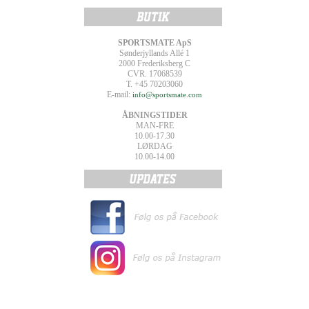
SPORTSMATE ApS
Sønderjyllands Allé 1
2000 Frederiksberg C
CVR. 17068539
T. +45 70203060
E-mail:
info@sportsmate.com
ÅBNINGSTIDER
MAN-FRE
10.00-17.30
LØRDAG
10.00-14.00