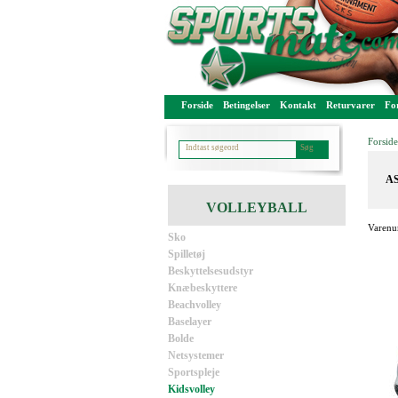
Forside
Betingelser
Kontakt
Returvarer
For
Forside
AS
VOLLEYBALL
Varenu
Sko
Spilletøj
Beskyttelsesudstyr
Knæbeskyttere
Beachvolley
Baselayer
Bolde
Netsystemer
Sportspleje
Kidsvolley