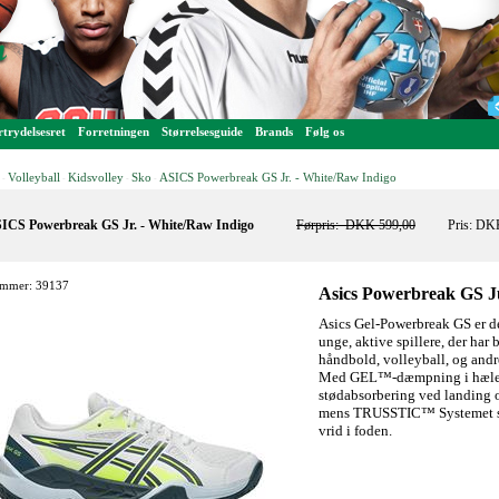
trydelsesret
Forretningen
Størrelsesguide
Brands
Følg os
Volleyball
Kidsvolley
Sko
ASICS Powerbreak GS Jr. - White/Raw Indigo
-
-
-
-
ICS Powerbreak GS Jr. - White/Raw Indigo
Førpris:
DKK 599,00
Pris: DK
mmer: 39137
Asics Powerbreak GS J
Asics Gel-Powerbreak GS er de
unge, aktive spillere, der har 
håndbold, volleyball, og andr
Med
GEL™-dæmpning i hæl
stødabsorbering ved landing og
mens
TRUSSTIC™ Systemet
vrid i foden.