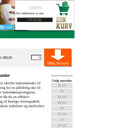
STATUS
Din indkøbskurv er tom
K 499,00
unior
Vælg størrelse
n ideelle indendørssko til
32 1/2
brug for en pålidelig sko til
33
e indendørssportsgrene.
en
får du en effektiv
33 1/2
 til hurtige retningsskift,
34 1/2
sikrer stabilitet og modvirker
35
35 1/2
37
37 1/2