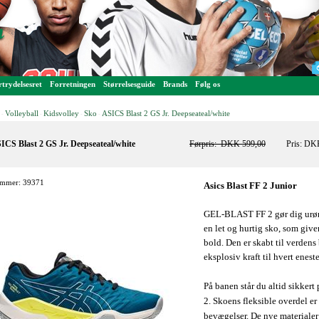
trydelsesret
Forretningen
Størrelsesguide
Brands
Følg os
Volleyball
Kidsvolley
Sko
ASICS Blast 2 GS Jr. Deepseateal/white
-
-
-
-
ICS Blast 2 GS Jr. Deepseateal/white
Førpris:
DKK 599,00
Pris: DK
mmer: 39371
Asics Blast FF
2 J
GEL-BLAST FF 2 gør dig urør
en let og hurtig sko, som giver
bold. Den er skabt til verdens 
eksplosiv kraft til hvert eneste
På banen står du altid sikkert
2. Skoens fleksible overdel er 
bevægelser. De nye materiale