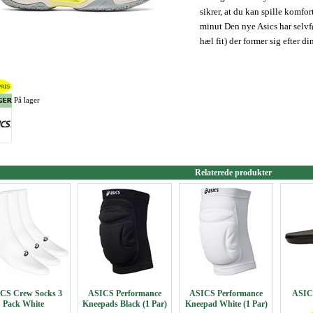
sikrer, at du kan spille komfort
minut Den nye Asics har selvf
hæl fit) der former sig efter di
På lager
Relaterede produkter
CS Crew Socks 3
ASICS Performance
ASICS Performance
ASICS
Pack White
Kneepads Black (1 Par)
Kneepad White (1 Par)