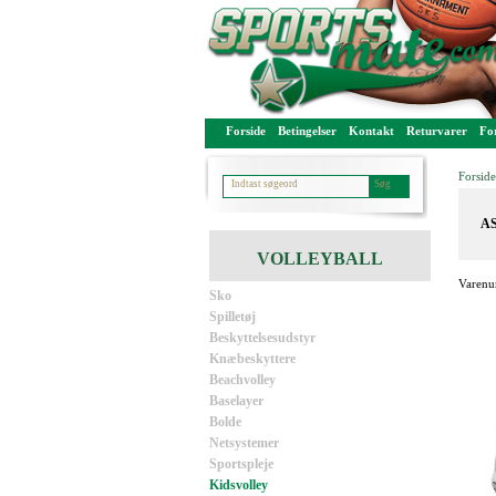
Forside
Betingelser
Kontakt
Returvarer
For
Forside
AS
VOLLEYBALL
Varenu
Sko
Spilletøj
Beskyttelsesudstyr
Knæbeskyttere
Beachvolley
Baselayer
Bolde
Netsystemer
Sportspleje
Kidsvolley