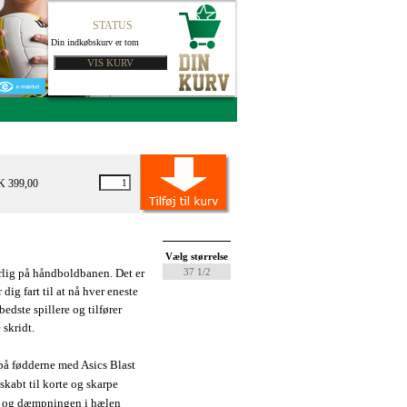
STATUS
Din indkøbskurv er tom
K 399,00
unior
Vælg størrelse
lig på håndboldbanen. Det er
37 1/2
 dig fart til at nå hver eneste
bedste spillere og tilfører
 skridt.
 på fødderne med Asics Blast
skabt til korte og skarpe
r og dæmpningen i hælen