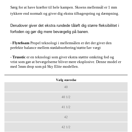
Sørg for at have kræfter til hele kampen. Skoens mellemsål er 1 mm
tykkere end normalt og giver dig ekstra tilbagespring og dæmpning.
Derudover giver det ekstra rundede tåløft dig større fleksibilitet i
forfoden og gør dig mere bevægelig på banen.
-
Flytefoam
Propel teknologi i mellemsålen er det der giver den
perfekte balance mellem stødabsorbering/støtte/lav vægt
-
Trusstic
er en teknologi som giver ekstra støttte omkring fod og
vrist som gør at bevægelserne bliver mere eksplosive. Denne model er
med 5mm drop som på Sky Elite modellen.
Vælg størrelse
40
40 1/2
41 1/2
42
42 1/2