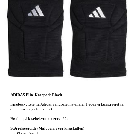
ADIDAS Elite Kneepads Black
Knæbeskyttere fra Adidas i åndbare materialer. Puden er kunstrueret så
den former sig efter knæet.
Højden på knæbekytteren er ca. 20cm
Størrelsesguide (Målt 6cm over knæskallen)
36-39 cm : Small