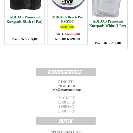
ADIDAS Primeknit
MIKASA Beach Pro
ADIDAS Primeknit
Kneepads Black (1 Par)
BV550C
Kneepads White (1 Par)
Før:
DKK 799,00
Pris: DKK 299,00
NU: DKK 690,00
Pris: DKK 299,00
RING TIL
70 20 30 60
info@sportsmate.com
MAN-FRE
10.00-17.30
LØRDAG
10.00-14.00
SPORTSMATE ApS