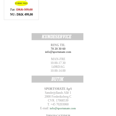
Før:
DKK 599,00
NU: DKK 499,00
RING TIL
70 20 30 60
info@sportsmate.com
MAN-FRE
10.00-17.30
LØRDAG
10.00-14.00
SPORTSMATE ApS
Sønderjyllands Allé 1
2000 Frederiksberg C
CVR. 17068539
T. +45 70203060
E-mail:
info@sportsmate.com