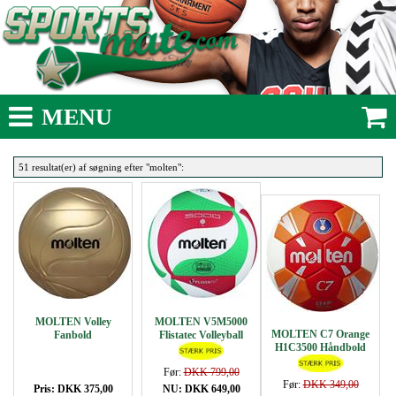
MENU
51 resultat(er) af søgning efter "molten":
MOLTEN Volley
MOLTEN V5M5000
MOLTEN C7 Orange
Fanbold
Flistatec Volleyball
H1C3500 Håndbold
Før:
DKK 799,00
Før:
DKK 349,00
Pris: DKK 375,00
NU: DKK 649,00