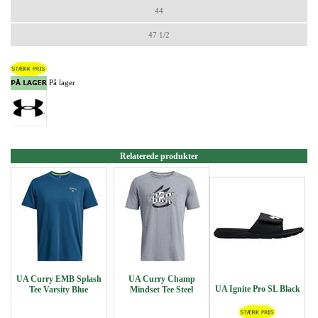
44
47 1/2
På lager
Relaterede produkter
UA Curry EMB Splash
UA Curry Champ
UA Ignite Pro SL Black
Tee Varsity Blue
Mindset Tee Steel