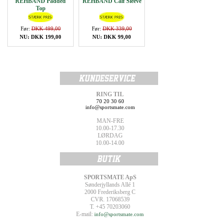
REHBAND Padded
REHBAND Calf Sleeve
Top
Før:
DKK 499,00
Før:
DKK 339,00
NU: DKK 199,00
NU: DKK 99,00
RING TIL
70 20 30 60
info@sportsmate.com
MAN-FRE
10.00-17.30
LØRDAG
10.00-14.00
SPORTSMATE ApS
Sønderjyllands Allé 1
2000 Frederiksberg C
CVR. 17068539
T. +45 70203060
E-mail:
info@sportsmate.com