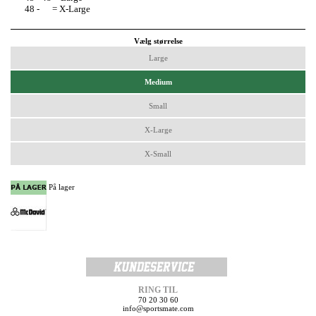
48 - = X-Large
Vælg størrelse
Large
Medium
Small
X-Large
X-Small
På lager
RING TIL
70 20 30 60
info@sportsmate.com