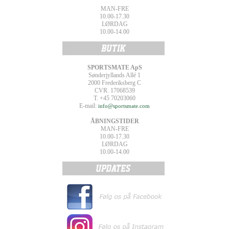
MAN-FRE
10.00-17.30
LØRDAG
10.00-14.00
SPORTSMATE ApS
Sønderjyllands Allé 1
2000 Frederiksberg C
CVR. 17068539
T. +45 70203060
E-mail:
info@sportsmate.com
ÅBNINGSTIDER
MAN-FRE
10.00-17.30
LØRDAG
10.00-14.00