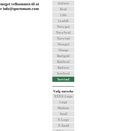
Gul/sort
 meget velkommen til at
ler info@sportsmate.com
Hvid
Lilla
Lyseblå
Navy/gul
Navy/hvid
Navy/rød
Neongul
Orange
Rød/guld
Rød/hvid
Rød/sort
Sort/hvid
Sort/rød
Vælg størrelse
XXXX-Large
Large
Medium
Small
X-Large
X-Small