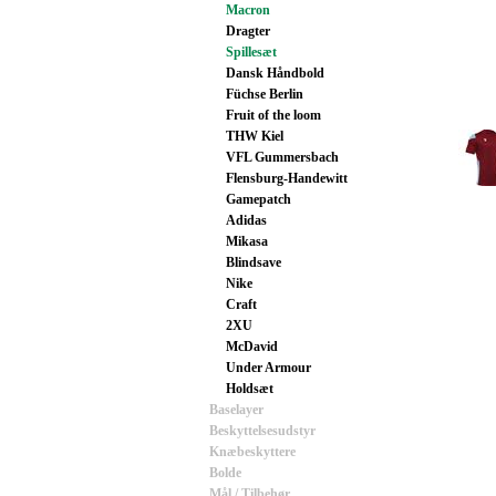
Macron
Dragter
Spillesæt
Dansk Håndbold
Füchse Berlin
Fruit of the loom
THW Kiel
VFL Gummersbach
Flensburg-Handewitt
Gamepatch
Adidas
Mikasa
Blindsave
Nike
Craft
2XU
McDavid
Under Armour
Holdsæt
Baselayer
Beskyttelsesudstyr
Knæbeskyttere
Bolde
Mål / Tilbehør