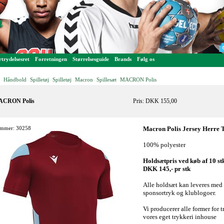
trydelsesret
Forretningen
Størrelsesguide
Brands
Følg os
Håndbold
Spilletøj
Spilletøj
Macron
Spillesæt
MACRON Polis
-
-
-
-
-
-
CRON Polis
Pris: DKK 155,00
mmer: 30258
Macron Polis Jersey Herre T
100% polyester
Holdsætpris ved køb af 10 st
DKK 145,- pr stk
Alle holdsæt kan leveres med
sponsortryk og klublogoer.
Vi producerer alle former for t
vores eget trykkeri inhouse