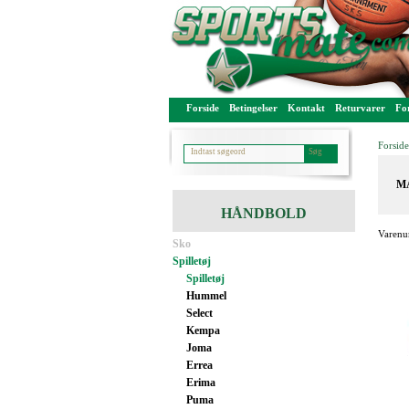
Forside
Betingelser
Kontakt
Returvarer
For
Forside
MA
HÅNDBOLD
Varenu
Sko
Spilletøj
Spilletøj
Hummel
Select
Kempa
Joma
Errea
Erima
Puma