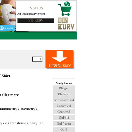
STATUS
Din indkøbskurv er tom
-Shirt
Vælg farve
Blå/gul
Blå/hvid
k eller mere
Bordeaux/hvid
Grøn/hvid
 nummertryk, navnetryk,
Grøn/rød
Gul/blå
ryk og transfers og benytter
Gul / grøn
Guld