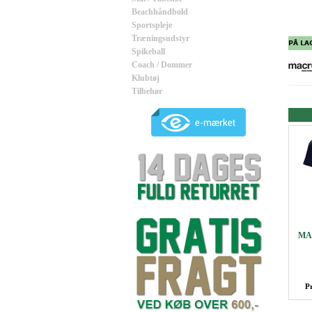
Beachhåndbold
Sportspleje
Træningsudstyr
Spikeball
Coach / Dommer
Klubtøj
Tilbehør
MA
P