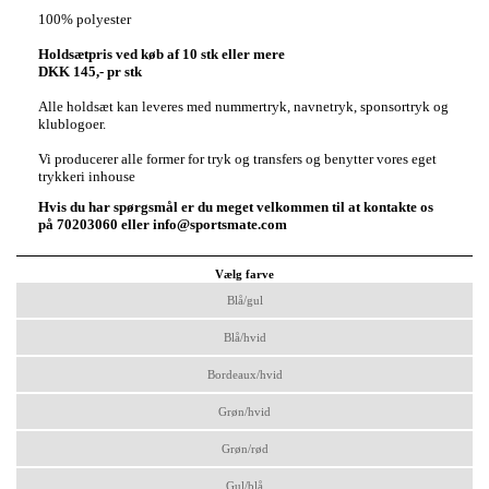
100% polyester
Holdsætpris ved køb af 10 stk eller mere
DKK 145,- pr stk
Alle holdsæt kan leveres med nummertryk, navnetryk, sponsortryk og
klublogoer.
Vi producerer alle former for tryk og transfers og benytter vores eget
trykkeri inhouse
Hvis du har spørgsmål er du meget velkommen til at kontakte os
på 70203060 eller info@sportsmate.com
Vælg farve
Blå/gul
Blå/hvid
Bordeaux/hvid
Grøn/hvid
Grøn/rød
Gul/blå