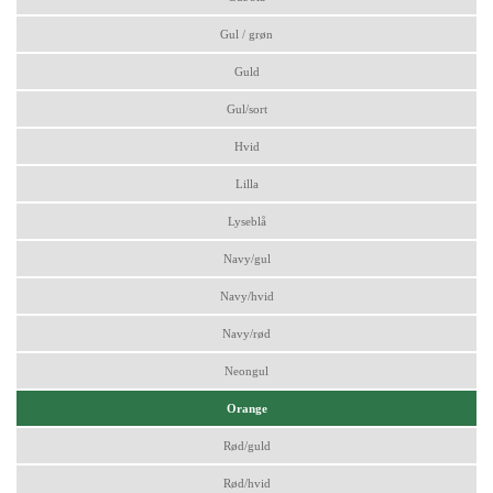
Gul / grøn
Guld
Gul/sort
Hvid
Lilla
Lyseblå
Navy/gul
Navy/hvid
Navy/rød
Neongul
Orange
Rød/guld
Rød/hvid