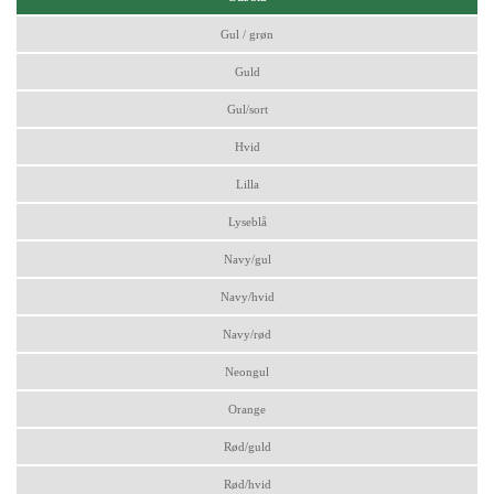
Gul / grøn
Guld
Gul/sort
Hvid
Lilla
Lyseblå
Navy/gul
Navy/hvid
Navy/rød
Neongul
Orange
Rød/guld
Rød/hvid