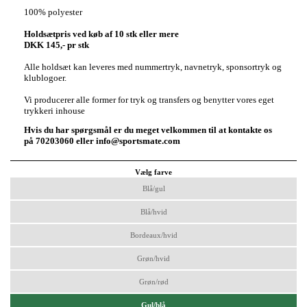
100% polyester
Holdsætpris ved køb af 10 stk eller mere
DKK 145,- pr stk
Alle holdsæt kan leveres med nummertryk, navnetryk, sponsortryk og
klublogoer.
Vi producerer alle former for tryk og transfers og benytter vores eget
trykkeri inhouse
Hvis du har spørgsmål er du meget velkommen til at kontakte os
på 70203060 eller info@sportsmate.com
Vælg farve
Blå/gul
Blå/hvid
Bordeaux/hvid
Grøn/hvid
Grøn/rød
Gul/blå