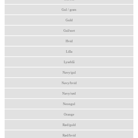
Gul / grøn
Guld
Gul/sort
Hvid
Lilla
Lyseblå
Navy/gul
Navy/hvid
Navy/rød
Neongul
Orange
Rød/guld
Rød/hvid