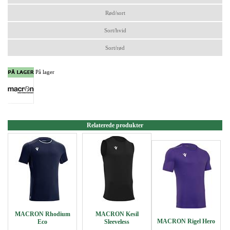
Rød/sort
Sort/hvid
Sort/rød
På lager
Relaterede produkter
MACRON Rhodium
MACRON Kesil
MACRON Rigel Hero
Eco
Sleeveless