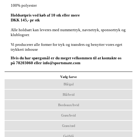
100% polyester
Holdsætpris ved køb af 10 stk eller mere
DKK 145,- pr stk
Alle holdsæt kan leveres med nummertryk, navnetryk, sponsortryk og
klublogoer.
Vi producerer alle former for tryk og transfers og benytter vores eget
trykkeri inhouse
Hvis du har spørgsmål er du meget velkommen til at kontakte os
på 70203060 eller info@sportsmate.com
Vælg farve
Blå/gul
Blå/hvid
Bordeaux/hvid
Grøn/hvid
Grøn/rød
Gul/blå