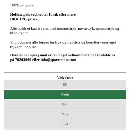
100% polyester
Holdsætpris ved køb af 10 stk eller mere
DKK 119,- pr stk
Alle holdsæt kan leveres med nummertryk, navnetryk, sponsortryk og
klublogoer.
Vi producerer alle former for tryk og transfers og benytter vores eget
trykkeri inhouse
Hvis du har spørgsmål er du meget velkommen til at kontakte os
på 70203060 eller info@sportsmate.com
Vælg farve
Blå
Grøn
Hvid
Navy
Rød