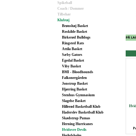
Spikeball
Coach / Dommer
Tilbehør
Klubtøj
Brønshøj Basket
Roskilde Basket
Birkerød Bulldogs
Ringsted Rats
Attila Basket
Sæby Gators
Egedal Basket
Viby Basket
BMI - Bloodhounds
Falkonergården
Jonstrup Basket
Hjørring Basket
Stenhus Gymnasium
Slagelse Basket
Hvid
Hillerød Basketball Klub
Haderslev Basketball Klub
Skødstrup Pumas
Herning Hurricanes
P
Hvidovre Devils
Herlufsholm