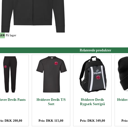
På lager
Relaterede produkter
ovre Devils Pants
Hvidovre Devils T/S
Hvidovre Devils
Hvidovr
Sort
Rygsæk Sort/grå
ris: DKK 200,00
Pris: DKK 115,00
Pris: DKK 349,00
Pris