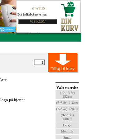
STATUS
Din indkøbskurv er tom
Sort
Vælg størrelse
(12-13 år)
152cm
logo på hjertet
(5-6 år) 116cm
(7-8 år) 128cm
(9-11 år)
140cm
Large
Medium
Small