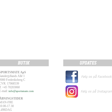
SPORTSMATE ApS
Sønderjyllands Allé 1
2000 Frederiksberg C
CVR. 17068539
T. +45 70203060
E-mail:
info@sportsmate.com
ÅBNINGSTIDER
MAN-FRE
10.00-17.30
LØRDAG