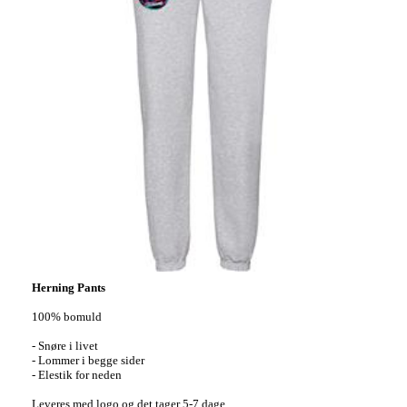
Herning Pants
100% bomuld
- Snøre i livet
- Lommer i begge sider
- Elestik for neden
Leveres med logo
og
det tager 5-7 dage