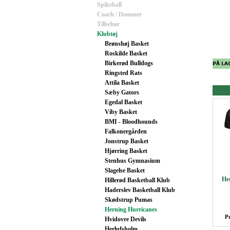
Spikeball
Coach / Dommer
Tilbehør
Klubtøj
Brønshøj Basket
Roskilde Basket
Birkerød Bulldogs
Ringsted Rats
Attila Basket
Sæby Gators
Egedal Basket
Viby Basket
BMI - Bloodhounds
Falkonergården
Jonstrup Basket
Hjørring Basket
Stenhus Gymnasium
Slagelse Basket
He
Hillerød Basketball Klub
Haderslev Basketball Klub
Skødstrup Pumas
Herning Hurricanes
P
Hvidovre Devils
Herlufsholm