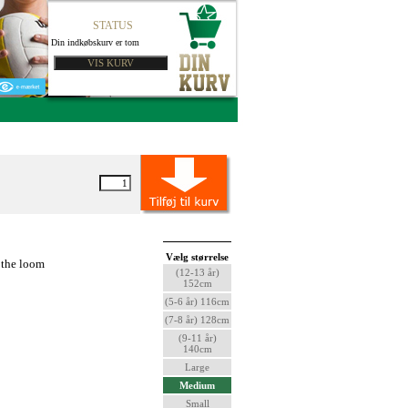
STATUS
Din indkøbskurv er tom
Vælg størrelse
f the loom
(12-13 år)
152cm
(5-6 år) 116cm
(7-8 år) 128cm
(9-11 år)
140cm
Large
Medium
Small