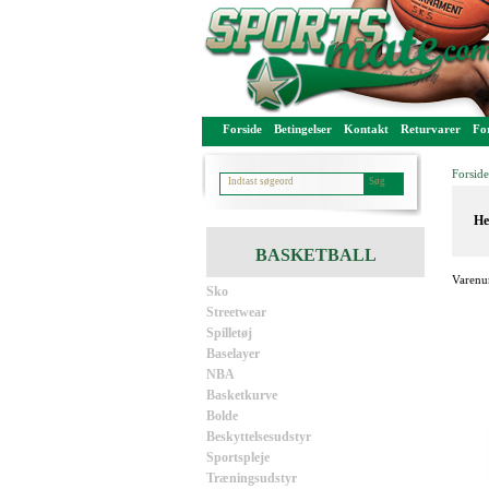
Forside
Betingelser
Kontakt
Returvarer
For
Forside
He
BASKETBALL
Varenu
Sko
Streetwear
Spilletøj
Baselayer
NBA
Basketkurve
Bolde
Beskyttelsesudstyr
Sportspleje
Træningsudstyr