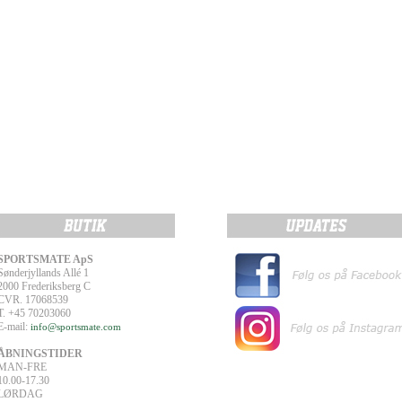
SPORTSMATE ApS
Sønderjyllands Allé 1
2000 Frederiksberg C
CVR. 17068539
T. +45 70203060
E-mail:
info@sportsmate.com
ÅBNINGSTIDER
MAN-FRE
10.00-17.30
LØRDAG