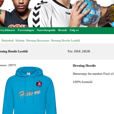
trydelsesret
Forretningen
Størrelsesguide
Brands
Følg os
Basketball
Klubtøj
Herning Hurricanes
Herning Hoodie Lyseblå
-
-
-
-
rning Hoodie Lyseblå
Pris: DKK 249,00
mmer: 28979
Herning Hoodie
Hættetrøje fra mærket Fruit o
100% bomuld