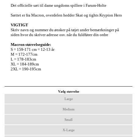
Det officielle sæt til dame ungdoms spillere i Farum-Holte
Sættet er fra Macron, overdelen hedder Skat og tights Krypton Hero
VIGTIGT
Skriv navn og nummer du ønsker på tøjet under bemærkninger på
siden hvor du skriver adresse osv. når du fuldfører din ordre
Macron størrelseguide:
S = 159-171 cm = 12-13 år
M = 172-177cm
L = 178-183cm
XL = 184-189cm
2XL = 190-195cm
Vælg størrelse
Large
Medium
Small
X-Large